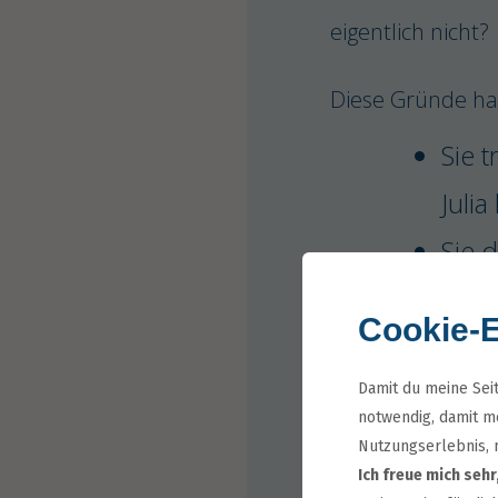
eigentlich nicht?
Diese Gründe hat
Sie t
Julia
Sie d
eigen
Cookie-E
sich
Luft 
Damit du meine Seit
notwendig, damit me
Sie h
Nutzungserlebnis, m
Ich freue mich seh
schl