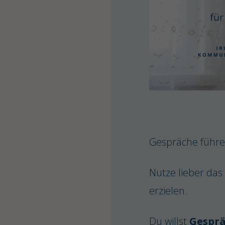
1:1 Coaching für Unternehmerinnen
Kostenfreies Klarheitsgespräch buchen
Gruppencall für Unternehmerinnen
Direkt per E-Mail kontaktieren
Gespräche führe
Nutze lieber das
erzielen.
Du willst
Gesprä