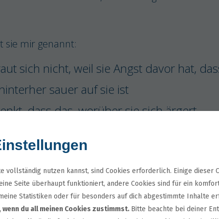
 sie mir genannt:
raut sich nicht, weil sie Angst davor hat, das
 hinterher sauer auf sie ist
enkt, dass das, worüber sie sich ärgert,
tlich nur eine Kleinigkeit ist. Dennoch ärge
instellungen
 und hofft, dass sich das Thema von allein i
auflöst
e vollständig nutzen kannst, sind Cookies erforderlich. Einige dieser 
ine Seite überhaupt funktioniert, andere Cookies sind für ein komfor
offt darauf, dass Julia von selbst etwas ände
eine Statistiken oder für besonders auf dich abgestimmte Inhalte er
r, wenn du all meinen Cookies zustimmst.
Bitte beachte bei deiner En
ießlich müsste Julia doch wissen, wie es ihr