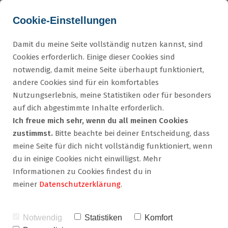
Cookie-Einstellungen
Damit du meine Seite vollständig nutzen kannst, sind
Cookies erforderlich. Einige dieser Cookies sind
ÜBER MICH
notwendig, damit meine Seite überhaupt funktioniert,
andere Cookies sind für ein komfortables
Ich bin Iris Keller.
Nutzungserlebnis, meine Statistiken oder für besonders
auf dich abgestimmte Inhalte erforderlich.
KOMMUNIKATIONSCOACH IN HAMBURG
Ich freue mich sehr, wenn du all meinen Cookies
zustimmst.
Bitte beachte bei deiner Entscheidung, dass
Viele Menschen wissen genau, was sie wollen. Sie
meine Seite für dich nicht vollständig funktioniert, wenn
sagen es nur nicht. Ich kenne das aus eigener
du in einige Cookies nicht einwilligst. Mehr
Erfahrung - und ich weiß, was möglich wird, wenn
Informationen zu Cookies findest du in
man anfängt zu reden.
meiner
Datenschutzerklärung
.
Notwendig
Statistiken
Komfort